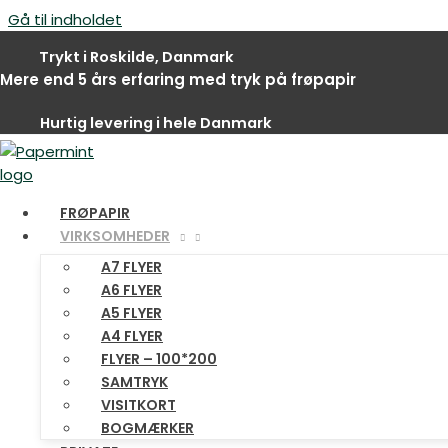
Gå til indholdet
FRØPAPIR PRODUKTER​
Trykt i Roskilde, Danmark
Mere end 5 års erfaring med tryk på frøpapir
Blomsterkort
Hurtig levering i hele Danmark
Blomsterkort fremstilles af genbrugspapir, hvori der er til
Vores blomsterkort kan købes i forskellige designs. Du find
FRØPAPIR
Det er muligt at personalisere nogle af vores designs med di
VIRKSOMHEDER
gerne med designet eller layoutet af et unikt fødselskort, bry
A7 FLYER
PRIS: kr. 15,- / stk. (minimumsbestilling via email: 50 stk
A6 FLYER
A5 FLYER
A4 FLYER
Frøpapir kort – buket #1
FLYER – 100*200
SAMTRYK
Frøpapir kort – Vis in badkuip #2
VISITKORT
BOGMÆRKER