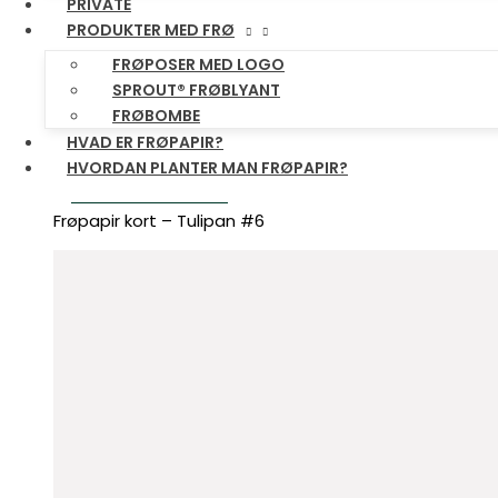
PRIVATE
Frøpapir kort – Kat op fiets #3
PRODUKTER MED FRØ
FRØPOSER MED LOGO
Frøpapir kort – Ganssax #4
SPROUT® FRØBLYANT
FRØBOMBE
HVAD ER FRØPAPIR?
Frøpapir kort – Uil #5
HVORDAN PLANTER MAN FRØPAPIR?
Frøpapir kort – Tulipan #6