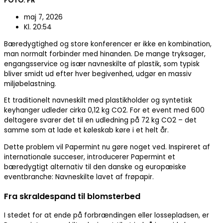
FOTO: PR
maj 7, 2026
Kl.
20:54
Bæredygtighed og store konferencer er ikke en kombination,
man normalt forbinder med hinanden. De mange tryksager,
engangsservice og især navneskilte af plastik, som typisk
bliver smidt ud efter hver begivenhed, udgør en massiv
miljøbelastning.
Et traditionelt navneskilt med plastikholder og syntetisk
keyhanger udleder cirka 0,12 kg CO2. For et event med 600
deltagere svarer det til en udledning på 72 kg CO2 – det
samme som at lade et køleskab køre i et helt år.
Dette problem vil Papermint nu gøre noget ved. Inspireret af
internationale succeser, introducerer Papermint et
bæredygtigt alternativ til den danske og europæiske
eventbranche: Navneskilte lavet af frøpapir.
Fra skraldespand til blomsterbed
I stedet for at ende på forbrændingen eller lossepladsen, er