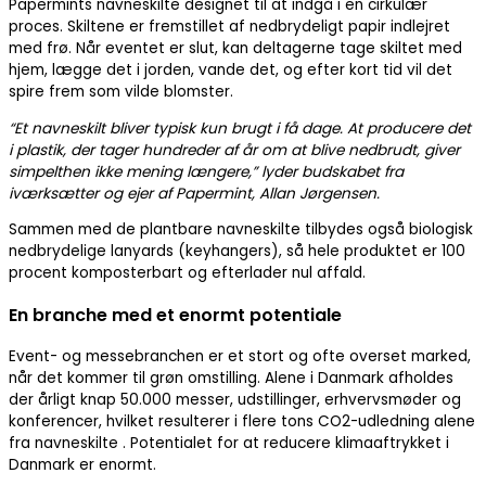
Papermints navneskilte designet til at indgå i en cirkulær
proces. Skiltene er fremstillet af nedbrydeligt papir indlejret
med frø. Når eventet er slut, kan deltagerne tage skiltet med
hjem, lægge det i jorden, vande det, og efter kort tid vil det
spire frem som vilde blomster.
“Et navneskilt bliver typisk kun brugt i få dage. At producere det
i plastik, der tager hundreder af år om at blive nedbrudt, giver
simpelthen ikke mening længere,” lyder budskabet fra
iværksætter og ejer af Papermint, Allan Jørgensen.
Sammen med de plantbare navneskilte tilbydes også biologisk
nedbrydelige lanyards (keyhangers), så hele produktet er 100
procent komposterbart og efterlader nul affald.
En branche med et enormt potentiale
Event- og messebranchen er et stort og ofte overset marked,
når det kommer til grøn omstilling. Alene i Danmark afholdes
der årligt knap 50.000 messer, udstillinger, erhvervsmøder og
konferencer, hvilket resulterer i flere tons CO2-udledning alene
fra navneskilte . Potentialet for at reducere klimaaftrykket i
Danmark er enormt.